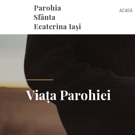
Parohia
ACASĂ
Sfânta
Ecaterina Iași
Viața Parohiei