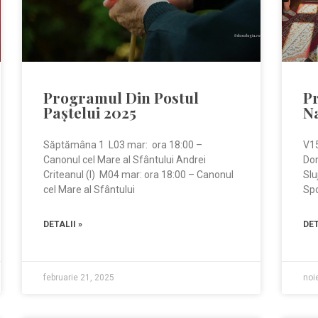
Programul Din Postul
P
Paștelui 2025
N
Săptămâna 1 L03 mar: ora 18:00 –
V15
Canonul cel Mare al Sfântului Andrei
Do
Criteanul (I) M04 mar: ora 18:00 – Canonul
Slu
cel Mare al Sfântului
Sp
DETALII »
DET
februarie 21, 2025
noi