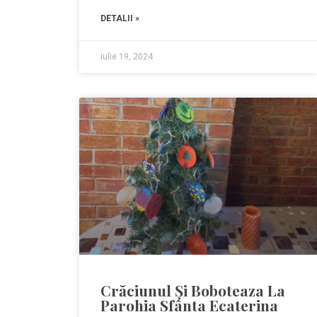
DETALII »
iulie 19, 2024
Crăciunul Și Boboteaza La
Parohia Sfânta Ecaterina