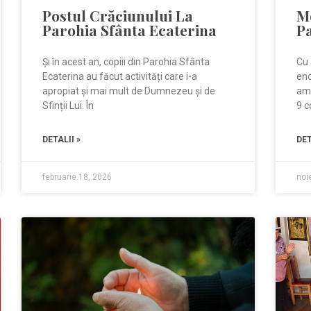
Postul Crăciunului La
M
Parohia Sfânta Ecaterina
P
Și în acest an, copiii din Parohia Sfânta
Cu 
Ecaterina au făcut activități care i-a
eno
apropiat și mai mult de Dumnezeu și de
am 
Sfinții Lui. În
9 c
DETALII »
DET
februarie 18, 2026
noi