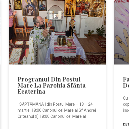
Programul Din Postul
Fa
Mare La Parohia Sfânta
D
Ecaterina
Cu 
SĂPTĂMÂNA I din Postul Mare – 18 – 24
cop
martie 18:00 Canonul cel Mare al Sf Andrei
îns
Criteanul (I) 18:00 Canonul cel Mare al
DET