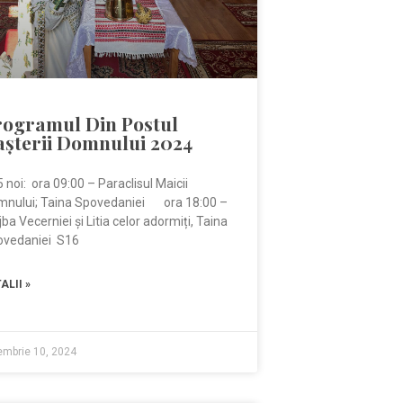
rogramul Din Postul
așterii Domnului 2024
 noi: ora 09:00 – Paraclisul Maicii
mnului; Taina Spovedaniei ora 18:00 –
jba Vecerniei și Litia celor adormiți, Taina
ovedaniei S16
ALII »
embrie 10, 2024