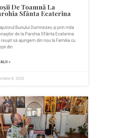
oșii De Toamnă La
arohia Sfânta Ecaterina
ajutorul Bunului Dumnezeu și prin mila
riașilor de la Parohia Sfânta Ecaterina
reușit să ajungem din nou la Familia cu
opii din
ALII »
embrie 8, 2025