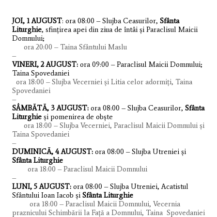
JOI, 1 AUGUST
: ora 08:00 – Slujba Ceasurilor,
Sfânta
Liturghie
, sfințirea apei din ziua de întâi și Paraclisul Maicii
Domnului;
ora 20:00 – Taina Sfântului Maslu
–
VINERI, 2 AUGUST:
ora 09:00 – Paraclisul Maicii Domnului;
Taina Spovedaniei
ora 18:00 – Slujba Vecerniei și Litia celor adormiți, Taina
Spovedaniei
–
SÂMBĂTĂ, 3 AUGUST:
ora 08:00 – Slujba Ceasurilor,
Sfânta
Liturghie
și pomenirea de obște
ora 18:00 – Slujba Vecerniei, Paraclisul Maicii Domnului și
Taina Spovedaniei
–
DUMINICĂ, 4 AUGUST:
ora 08:00 – Slujba Utreniei și
Sfânta Liturghie
ora 18:00 – Paraclisul Maicii Domnului
–
LUNI, 5 AUGUST:
ora 08:00 – Slujba Utreniei, Acatistul
Sfântului Ioan Iacob și
Sfânta Liturghie
ora 18:00 – Paraclisul Maicii Domnului, Vecernia
praznicului Schimbării la Față a Domnului, Taina Spovedaniei