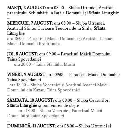
–
MARȚI, 6 AUGUST:
ora 08:00 – Slujba Utreniei, Acatistul
praznicului Schimbării la Față a Domnului și
Sfânta Liturghie
–
MIERCURI, 7 AUGUST:
ora 08:00 – Slujba Utreniei,
Acatistul Sfintei Cuvioase Teodora de la Sihla,
Sfânta
Liturghie
ora 18:00 – Paraclisul Maicii Domnului și Acatistul Icoanei
Maicii Domnului Prodromița
–
JOI, 8 AUGUST:
ora 09:00 – Paraclisul Maicii Domnului;
Taina Spovedaniei
ora 20:00 – Taina Sfântului Maslu
–
VINERI, 9 AUGUST
: ora 09:00 – Paraclisul Maicii Domnului;
Taina Spovedaniei
ora 18:00 – Slujba Vecerniei și Acatistul Icoanei Maicii
Domnului din Kazan, Taina Spovedaniei
–
SÂMBĂTĂ, 10 AUGUST:
ora 08:00 – Slujba Ceasurilor,
Sfânta Liturghie
și pomenirea de obște
ora 18:00 – Slujba Vecerniei, Paraclisul Maicii
Domnului și Taina Spovedaniei
–
DUMINICĂ, 11 AUGUST:
ora 08:00 – Slujba Utreniei și