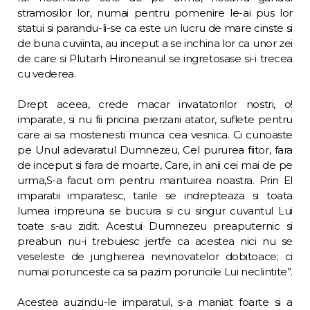
stramosilor lor, numai pen­tru pomenire le-ai pus lor
statui si parandu-li-se ca este un lucru de mare cinste si
de buna cuviinta, au inceput a se inchina lor ca unor zei
de care si Plutarh Hironeanul se ingretosase si-i trecea
cu vederea.
Drept aceea, crede macar invatatorilor nostri, o!
imparate, si nu fii pricina pierzarii atator, suflete pentru
care ai sa mostenesti munca cea vesnica. Ci cunoaste
pe Unul adevaratul Dumnezeu, Cel pururea fiitor, fara
de inceput si fara de moarte, Care, in anii cei mai de pe
urma,S-a facut om pentru mantuirea noastra. Prin El
imparatii imparatesc, tarile se indrepteaza si toata
lumea impreuna se bucura si cu singur cuvantul Lui
toate s-au zidit. Acestui Dumnezeu preaputernic si
preabun nu-i trebuiesc jertfe ca acestea nici nu se
veseleste de junghierea nevinovatelor dobitoace; ci
numai porunceste ca sa pazim po­runcile Lui neclintite”.
Acestea auzindu-le imparatul, s-a maniat foarte si a