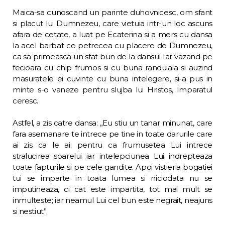
Maica-sa cunoscand un parinte duhovnicesc, om sfant
si placut lui Dumnezeu, care vietuia intr-un loc ascuns
afara de cetate, a luat pe Ecaterina si a mers cu dansa
la acel barbat ce petrecea cu placere de Dumnezeu,
ca sa primeasca un sfat bun de la dansul Iar vazand pe
fecioara cu chip frumos si cu buna randuiala si auzind
masuratele ei cuvinte cu buna intelegere, si-a pus in
minte s-o vaneze pentru slujba lui Hristos, Imparatul
ceresc.
Astfel, a zis catre dansa: „Eu stiu un tanar minunat, care
fara asemanare te intrece pe tine in toate darurile care
ai zis ca le ai; pentru ca frumusetea Lui intrece
stralucirea soarelui iar intelepciunea Lui indrepteaza
toate fapturile si pe cele gandite. Apoi vistieria bogatiei
tui se imparte in toata lumea si niciodata nu se
imputineaza, ci cat este impartita, tot mai mult se
inmulteste; iar neamul Lui cel bun este negrait, neajuns
si nestiut”.