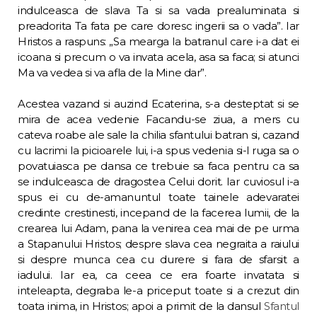
indulceasca de sla­va Ta si sa vada prealuminata si
preadorita Ta fata pe care doresc ingerii sa o vada”. Iar
Hristos a raspuns: „Sa mearga la batranul care i-a dat ei
icoana si precum o va invata acela, asa sa faca; si atunci
Ma va vedea si va afla de la Mine dar”.
Acestea vazand si auzind Ecaterina, s-a des­teptat si se
mira de acea vedenie Facandu-se ziua, a mers cu
cateva roabe ale sale la chi­lia sfantului batran si, cazand
cu lacrimi la picioarele lui, i-a spus vedenia si-l ruga sa o
povatuiasca pe dansa ce trebuie sa faca pen­tru ca sa
se indulceasca de dragostea Celui dorit. Iar cuviosul i-a
spus ei cu de-amanuntul toate tainele adevaratei
credinte crestinesti, incepand de la facerea lumii, de la
crearea lui Adam, pana la venirea cea mai de pe urma
a Stapanului Hristos; despre slava cea negraita a raiului
si despre munca cea cu durere si fara de sfarsit a
iadului. Iar ea, ca ceea ce era foarte invatata si
inteleapta, degraba le-a priceput toate si a crezut din
toata inima, in Hristos; apoi a primit de la dansul
Sfantul