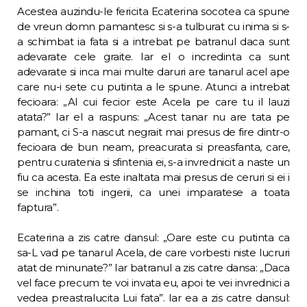
Acestea auzindu-le fericita Ecaterina socotea ca spune
de vreun domn pamantesc si s-a tulburat cu inima si s-
a schimbat ia fata si a intrebat pe batranul daca sunt
adevarate cele graite. Iar el o incredinta ca sunt
adevarate si inca mai multe daruri are tanarul acel ape
care nu-i sete cu putinta a le spune. Atunci a intrebat
fecioara: „Al cui fecior este Acela pe care tu il lauzi
atata?” Iar el a raspuns: „Acest tanar nu are tata pe
pamant, ci S-a nascut negrait mai presus de fire dintr-o
fecioara de bun neam, preacurata si prea­sfanta, care,
pentru curatenia si sfintenia ei, s-a invrednicit a naste un
fiu ca acesta. Ea este inaltata mai presus de ceruri si ei i
se inchina toti ingerii, ca unei imparatese a toa­ta
faptura”.
Ecaterina a zis catre dansul: „Oare este cu putinta ca
sa-L vad pe tanarul Acela, de care vorbesti niste lucruri
atat de minunate?” Iar batranul a zis catre dansa: „Daca
vel face precum te voi invata eu, apoi te vei invrednici a
vedea preastralucita Lui fata”. Iar ea a zis catre dansul: