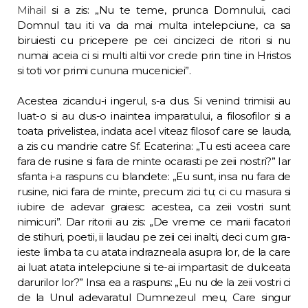
Mihail
si a zis: „Nu te teme, prunca Domnului, caci
Domnul tau iti va da mai multa intelepciune, ca sa
biruiesti cu pricepere pe cei cincizeci de ritori si nu
numai aceia ci si multi altii vor crede prin tine in Hristos
si toti vor pri­mi cununa muceniciei”.
Acestea zicandu-i ingerul, s-a dus. Si ve­nind trimisii au
luat-o si au dus-o inaintea imparatului, a filosofilor si a
toata privelis­tea, indata acel viteaz filosof care se lauda,
a zis cu mandrie catre Sf. Ecaterina: „Tu esti aceea care
fara de rusine si fara de minte ocarasti pe zeii nostri?” Iar
sfanta i-a raspuns cu blandete: „Eu sunt, insa nu fara de
rusine, nici fara de minte, precum zici tu; ci cu ma­sura si
iubire de adevar graiesc acestea, ca zeii vostri sunt
nimicuri”. Dar ritorii au zis: „De vreme ce marii facatori
de stihuri, poe­tii, ii laudau pe zeii cei inalti, deci cum gra­
ieste limba ta cu atata indrazneala asupra lor, de la care
ai luat atata intelepciune si te-ai impartasit de dulceata
darurilor lor?” Insa ea a raspuns: „Eu nu de la zeii vostri ci
de la Unul adevaratul Dumnezeul meu, Care singur