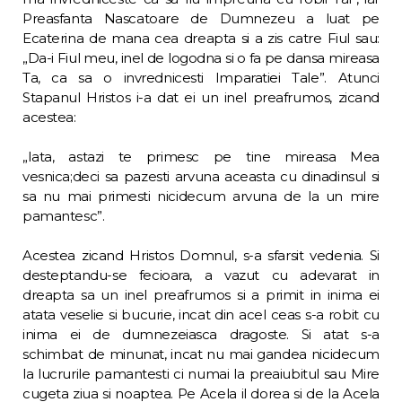
Preasfanta Nascatoare de Dumnezeu a luat pe
Ecaterina de mana cea dreapta si a zis catre Fiul sau:
„Da-i Fiul meu, inel de logodna si o fa pe dansa mireasa
Ta, ca sa o invrednicesti Imparatiei Tale”. Atunci
Stapanul Hristos i-a dat ei un inel preafrumos, zicand
acestea:
„Iata, astazi te primesc pe tine mireasa Mea
vesnica;deci sa pazesti arvuna aceasta cu dinadinsul si
sa nu mai primesti nicidecum arvuna de la un mire
pamantesc”.
Acestea zicand Hristos Domnul, s-a sfarsit vedenia. Si
desteptandu-se fecioara, a vazut cu adevarat in
dreapta sa un inel preafrumos si a primit in inima ei
atata veselie si bucurie, incat din acel ceas s-a robit cu
ini­ma ei de dumnezeiasca dragoste. Si atat s-a
schimbat de minunat, incat nu mai gandea nicidecum
la lucrurile pamantesti ci numai la preaiubitul sau Mire
cugeta ziua si noap­tea. Pe Acela il dorea si de la Acela