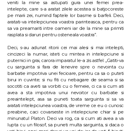
veniti la mine sa astupati gura unei femei prea-
intelepte, care s-a aratat zilele acestea si batjocoreste
pe marii zei, numind faptele lor basme si barfeli. Deci,
aratati-va intelepciunea voastra parinteasca, pentru ca
sa va preamariti intre oameni iar de la mine sa primiti
rasplata si daruri pentru osteneala voastra”.
Deci, s-au adunat ritorii cei mai alesi si mai intelepti,
cincizeci la numar, isteti cu min­tea in intelepciune si
puternici in grai, caro­ra imparatul le-a zis astfel: „Gatiti-va
cu sarguinta si fara de lenevire spre o nevointa cu
barbatie impotriva unei fecioare, pentru ca sa o puteti
birui in cuvinte; si nu fiti cu ne­bagare de seama si sa
socotiti ca aveti sa vor­biti cu o femeie, ci ca si cum ati
avea a sta im­potriva unui nevoitor cu barbatie si
preaintelept, asa sa puneti toata sarguinta si sa va
aratati intelepciunea voastra, de vreme ce eu o cunosc
preabine, caci covarseste in intelepciu­ne chiar si pe
minunatul Platon. Deci va rog, ca si cum ati avea a va
lupta cu un filosof, sa puneti multa sarguinta, si daca o