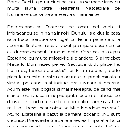
Botez
. Deci i-a poruncit ei batranul sa se roage iarasi cu
multa ravna catre Preasfanta Nascatoare de
Dumnezeu, ca sa i se arate ei ca si mai inainte.
Dezbracandu-se Ecaterina de omul cel vechi si
imbracandu-se in haina innoirii Duhului, s-a dus la casa
sa si toata noaptea s-a rugat cu lacrimi pana cand a
adormit. Si atunci iarasi a vazut peimparateasa cerului
cu dumnezeiescul Prunc in brate, Care cauta asupra
Ecaterinei cu multa milostivire si blandete. Si a intrebat
Maica lui Dumnezeu pe Fiul Sau, zicand: „Iti place Tie,
Fiul meu, fecioara aceas­ta?” Iar El a raspuns: „Foarte
placuta imi este, pentru ca acum este prealuminata si
slavita, pe cand mai inainte era rusinata si ocarata.
Acum este mai bogata si mai inteleapta, pe cand mai
inainte era saraca si nepriceputa; acum o iu­besc pe
dansa, pe cand mai inainte o compatimeam; si atat de
mult o iubesc, incat voiesc sa Mi-o logodesc mireasa”.
Atunci Ecaterina a cazut la pamant, ziccand: „Nu sunt
vrednica, Preaslavite Stapane a vedea Imparatia Ta; ci
ma invredniceste ca sa fiu impreuna cu robii Tai”, iar