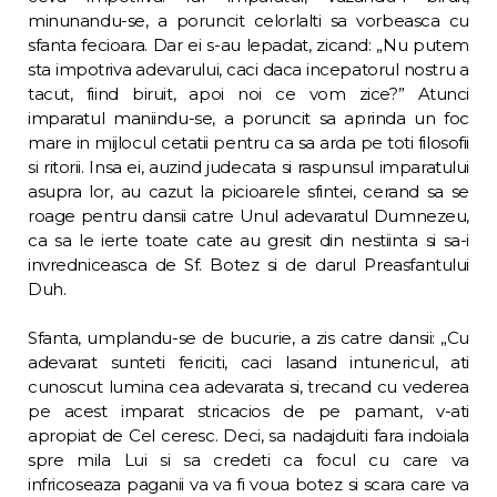
minunandu-se, a poruncit ce­lorlalti sa vorbeasca cu
sfanta fecioara. Dar ei s-au lepadat, zicand: „Nu putem
sta impotriva adevarului, caci daca incepatorul nos­tru a
tacut, fiind biruit, apoi noi ce vom zice?” Atunci
imparatul maniindu-se, a poruncit sa aprinda un foc
mare in mijlocul cetatii pen­tru ca sa arda pe toti filosofii
si ritorii. Insa ei, auzind judecata si raspunsul imparatului
asupra lor, au cazut la picioarele sfintei, ce­rand sa se
roage pentru dansii catre Unul ade­varatul Dumnezeu,
ca sa le ierte toate cate au gresit din nestiinta si sa-i
invredniceasca de Sf. Botez si de darul Preasfantului
Duh.
Sfanta, umplandu-se de bucurie, a zis catre dansii: „Cu
adevarat sunteti fericiti, caci la­sand intunericul, ati
cunoscut lumina cea ade­varata si, trecand cu vederea
pe acest impa­rat stricacios de pe pamant, v-ati
apropiat de Cel ceresc. Deci, sa nadajduiti fara indoiala
spre mila Lui si sa credeti ca focul cu care va
infricoseaza paganii va va fi voua botez si scara care va