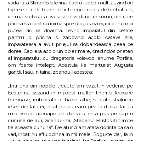
vada fata Sfintei Ecaterina, caci o iubea mult, auzind de
faptele ei cele bune, de intelepciunea si de barbatia ei;
iar mai vartos, ca avusese o vedenie in somn, din care
pricina s-a ranit cu inima spre dragos­tea ei, incat nu mai
putea nici sa doarma. Iesind imparatul din cetate
pentru o pricina si zabovind acolo cateva zile,
imparateasa a avut prilejul sa dobandeasca ceea ce
dorea. Caci era acolo un boier mare, credincios pri­eten
al imparatului, cu dregatoria voievod, anume Porfirie,
om foarte intelept. Acestuia i-a marturisit Augusta
gandul sau, in taina, zicandu-i acestea:
„Intr-una din noptile trecute am vazut in vedenie pe
Ecaterina, sezand in mijlocul mul­tor tineri si fecioare
frumoase, imbracata in haine albe; si atata stralucire
iesea din fata ei, incat nu puteam privi la dansa. Iar ea
m-a asezat aproape de dansa si mi-a pus pe cap o
cununa de aur, zicandu-mi: „Stapanul Hristos iti trimite
tie aceasta cununa”. De atunci am atata dorinta ca sa o
vad, incat nu aflu odihna inimii mele. Rogu-te dar, fa in