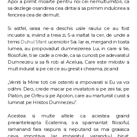
Apoi a primit moarte pentru noi cei nemultumitori, ca
sa dezlege osandirea cea dintai si sa primim indulcirea si
fericirea cea de demult.
Si astfel, iarasi ne-a deschis usile raiului ce au fost
incuiate si, inviind a treia zi, S-a inaltat la cer, de unde a
trimis
Duhul Sfant
ucenicilor Sai. Iar ei, mergand in toata
lumea, au propovaduit dumnezeirea Lui, in care si tie,
filosofule, ti se cade a crede, ca sa cunosti pe adevaratul
Dumnezeu si sa fii rob al Ace­luia, Care este milostiv si
mult indurat si pe cei ce au gresit ii cheama, zicand:
„Veniti la Mine toti cei osteniti si impova­rati si Eu va voi
odihni. Deci, crede macar pe invatatorii si pe zeii tai, pe
Platon, pe Orfeu si pe Apolon, care au marturisit curat si
lu­minat pe Hristos Dumnezeu”.
Acestea si multe altele ca acestea graind
preainteleapta Ecaterina, s-a spaimantat filo­soful,
ramanand fara raspuns si neputand sa mai graiasca
ceva impotriva. Iar imparatul, vazandu-l biruit,