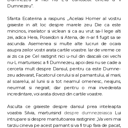
Dumnezeu”.
Sfanta Ecaterina a raspuns: „Acelasi Homer al vostru
graieste in alt loc despre marele zeu Die ca este
mincinos, inselator si viclean si ca au vrut sa-l lege alti
zei, adica Hera, Poseidon si Atena, de n-ar fi fugit sa se
ascun­da. Asemenea si multe alte lucruri de ocara
asupra zeilor vostri arata cartile voastre. Iar de vreme ce
ai zis ca pe Cel rastignit nici u-nul din dascalii cei vechi
nu-L marturisesc a fi Dumnezeu, apoi desi nu se cade a
cerceta mult despre Dansul, pentru ca este Dumne­
zeu adevarat, Facatorul cerului si al paman­tului, al marii,
al soarelui, al lunii si a tot nea­mul omenesc, neajuns,
neurmat si negrait; dar pentru o mai invederata
incredintare, voi arata dovezi din cartile voastre.
Asculta ce graieste despre dansul prea inteleapta
voastra Silvia, marturisind
despre dumnezeiasca
Lui
intrupare si despre mantuitoarea rastignire: „Va veni mai
tarziu cineva pe acest pamant si va fi trup fara de pa­cat,