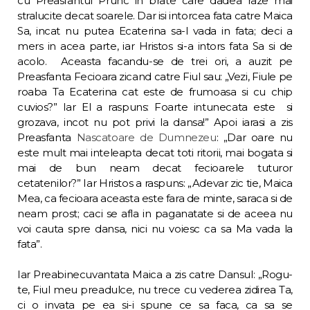
cu Preasfantul Prunc in brate care dadea raze mai
stralucite decat soarele. Dar isi intorcea fata catre Maica
Sa, incat nu putea Ecaterina sa-l vada in fata; deci a
mers in acea parte, iar Hristos si-a intors fata Sa si de
acolo. Aceasta facandu-se de trei ori, a auzit pe
Preasfanta Fecioara zicand catre Fiul sau: „Vezi, Fiule pe
roaba Ta Ecaterina cat este de frumoasa si cu chip
cuvios?” Iar El a raspuns: Foarte intunecata este si
grozava, incot nu pot privi la dansa!” Apoi iarasi a zis
Preasfan­ta
Nascatoare de Dumnezeu
: „Dar oare nu
este mult mai inteleapta decat toti ritorii, mai bogata si
mai de bun neam decat fecioarele tuturor
cetatenilor?” Iar Hristos a raspuns: „Adevar zic tie, Maica
Mea, ca fecioara aceasta este fara de minte, saraca si de
neam prost; caci se afla in paganatate si de aceea nu
voi cauta spre dansa, nici nu voiesc ca sa Ma vada la
fata”.
Iar Preabinecuvantata Maica a zis catre Dansul: „Rogu-
te, Fiul meu preadulce, nu tre­ce cu vederea zidirea Ta,
ci o invata pe ea si-i spune ce sa faca, ca sa se