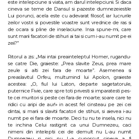
este intelepciune si viata, am darul intelepciunii. Si daca
cineva se teme de Dansul si pazeste dumnezeiestile
Lui porunci, acela este cu adevarat filosof, iar lucrurile
zeilor vostri si povestile voastre sunt vrednice de ras si
de ocara si pline de inselaciune. Insa spune-mi, care
sunt marii facatori de stihuri ai tai si cum i-au numit pe ei
zeii?”
Ritorul a zis: „Mai intai preainteleptul Homer, rugandu-
se catre Die, graieste: „Prea sla­vite Zeus, prea mare
zeule si alti zei fara de moarte”. Asemenea si
preaslavitul Orfeu, mul­tumind lui Apolon, graieste
acestea: „O, fiul lui Laton, departe sagetatorule,
puternice Fivie, care spre toti privesti si imparatesti pes­
te cei muritori si peste cei fara de moarte; soare care te
ridici cu aripi de aur!» in acest fel cinsteau pe zei cei
dintai, si marii si slavitii facatori de stihuri, si aievea i-au
numit pe ei fara de moarte. Deci tu nu te insela, nici nu
te inchina Celui rastignit ca unui Dumnezeu, caci
nimeni din inteleptii cei de demult nu L-au numit
Dumnezeu si nici nu L-a cunoscut cineva a fi