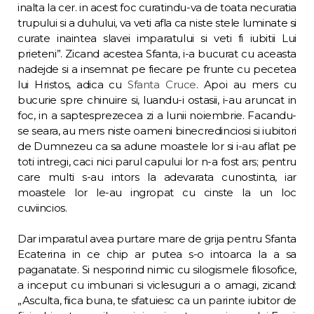
inalta la cer. in acest foc curatindu-va de toata necuratia
trupului si a du­hului, va veti afla ca niste stele luminate si
curate inaintea slavei imparatului si veti fi iubitii Lui
prieteni”. Zicand acestea Sfanta, i-a bucurat cu aceas­ta
nadejde si a insemnat pe fiecare pe frunte cu pecetea
lui Hristos, adica cu
Sfanta Cruce
. Apoi au mers cu
bucurie spre chinuire si, luandu-i ostasii, i-au aruncat in
foc, in a saptesprezecea zi a lunii noiembrie. Facandu-
se seara, au mers niste oameni binecredinciosi si iubitori
de Dumnezeu ca sa adune moas­tele lor si i-au aflat pe
toti intregi, caci nici parul capului lor n-a fost ars; pentru
care multi s-au intors la adevarata cunostinta, iar
moastele lor le-au ingropat cu cinste la un loc
cuviincios.
Dar imparatul avea purtare mare de grija pentru Sfanta
Ecaterina in ce chip ar putea s-o intoarca la a sa
paganatate. Si nesporind nimic cu silogismele filosofice,
a inceput cu imbunari si viclesuguri a o amagi, zicand:
„Asculta, fiica buna, te sfatuiesc ca un parinte iubitor de