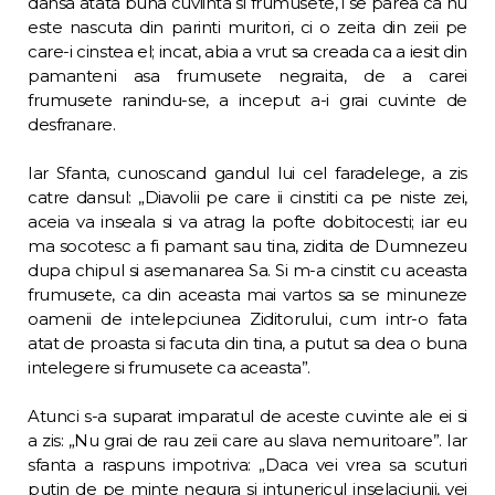
dansa atata buna cuviinta si frumusete, i se parea ca nu
este nascuta din parinti muritori, ci o zeita din zeii pe
care-i cinstea el; incat, abia a vrut sa creada ca a iesit din
pamanteni asa frumusete negraita, de a carei
frumusete ranindu-se, a inceput a-i grai cuvinte de
desfranare.
Iar Sfanta, cunoscand gandul lui cel fara­delege, a zis
catre dansul: „Diavolii pe care ii cinstiti ca pe niste zei,
aceia va inseala si va atrag la pofte dobitocesti; iar eu
ma so­cotesc a fi pamant sau tina, zidita de Dumne­zeu
dupa chipul si asemanarea Sa. Si m-a cinstit cu aceasta
frumusete, ca din aceasta mai vartos sa se minuneze
oamenii de inte­lepciunea Ziditorului, cum intr-o fata
atat de proasta si facuta din tina, a putut sa dea o buna
intelegere si frumusete ca aceasta”.
Atunci s-a suparat imparatul de aceste cu­vinte ale ei si
a zis: „Nu grai de rau zeii care au slava nemuritoare”. Iar
sfanta a raspuns impotriva: „Daca vei vrea sa scuturi
putin de pe minte negura si intunericul inselaciunii, vei