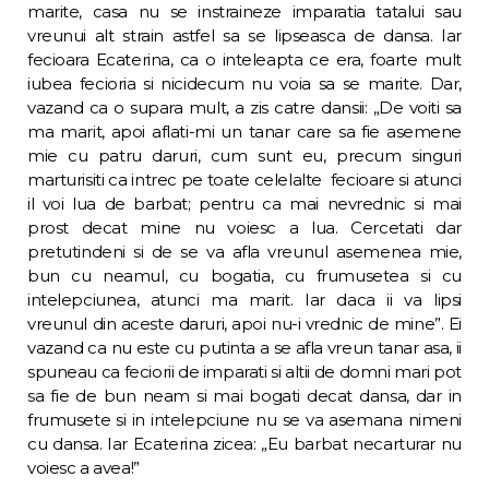
marite, casa nu se instraineze imparatia tatalui sau
vreunui alt strain astfel sa se lipseasca de dansa. Iar
fecioara Ecaterina, ca o inteleapta ce era, foarte mult
iubea fecioria si nicidecum nu voia sa se marite. Dar,
vazand ca o supara mult, a zis catre dansii: „De voiti sa
ma marit, apoi aflati-mi un tanar care sa fie asemene
mie cu patru daruri, cum sunt eu, precum singuri
marturisiti ca intrec pe toate celelalte fecioare si atunci
il voi lua de barbat; pentru ca mai nevrednic si mai
prost decat mine nu voiesc a lua. Cercetati dar
pretutindeni si de se va afla vreunul asemenea mie,
bun cu neamul, cu bogatia, cu frumusetea si cu
intelepciunea, atunci ma marit. Iar daca ii va lipsi
vreunul din aceste daruri, apoi nu-i vrednic de mine”. Ei
vazand ca nu este cu putinta a se afla vreun tanar asa, ii
spuneau ca feciorii de imparati si altii de domni mari pot
sa fie de bun neam si mai bogati decat dansa, dar in
frumusete si in intelepciune nu se va asemana nimeni
cu dansa. Iar Ecaterina zicea: „Eu barbat necarturar nu
voiesc a avea!”