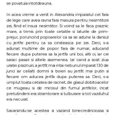
se povatuia intotdeauna.
In acea vreme a venit in Alexandria impa­ratul cel fara
de lege care avea ravna fara ma­sura pentru nesimtitorii
zei, fiind el insusi nesimtitor. Si voind sa le faca praznic
mare, a trimis prin toate cetatile si laturile de prim­
prejur, poruncind popoarelor ca sa se adune la dansul
cu jertfe pentru ca sa cinsteasca pe zei. Deci, s-a
adunat multime de popor fara de numar, aducand
fiecare dupa puterea sa la jertfa unii boi, altii oi, iar cei
saraci pasari si altele asemenea. Iar cand a sosit ziua
ura­tei praznuiri, a jertfit mai intai nebunul im­parat 130 de
junci iar ceilalti domni si boieri au jertfit mai putin si
fiecare om aducea jert­fa dupa puterea sa. Deci, s-a
umplut toata ce­tatea de racnet, de glasul dobitoacelor
ce mugeau si de mirosul din fumul jertfelor, incat
pretutindeni era stramtorare si tulburare si tot vazduhul
era necurat.
Savarsindu-se acestea si vazand binecredincioasa si