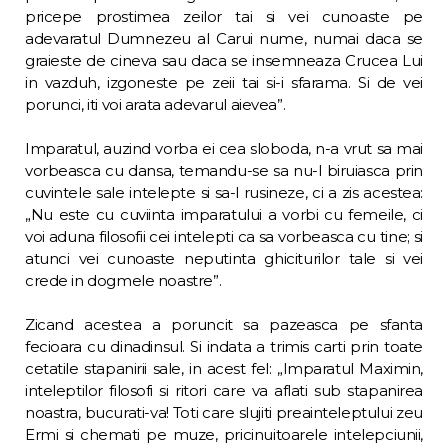
pricepe prostimea zeilor tai si vei cunoas­te pe
adevaratul Dumnezeu al Carui nume, numai daca se
graieste de cineva sau daca se insemneaza Crucea Lui
in vazduh, izgoneste pe zeii tai si-i sfarama. Si de vei
porunci, iti voi arata adevarul aievea”.
Imparatul, auzind vorba ei cea sloboda, n-a vrut sa mai
vorbeasca cu dansa, temandu-se sa nu-l biruiasca prin
cuvintele sale intelepte si sa-l rusineze, ci a zis acestea:
„Nu este cu cu­viinta imparatului a vorbi cu femeile, ci
voi aduna filosofii cei intelepti ca sa vorbeasca cu tine; si
atunci vei cunoaste neputinta ghi­citurilor tale si vei
crede in dogmele noastre”.
Zicand acestea a poruncit sa pazeasca pe sfanta
fecioara cu dinadinsul. Si indata a trimis carti prin toate
cetatile stapanirii sale, in acest fel: „Imparatul Maximin,
inteleptilor fi­losofi si ritori care va aflati sub stapanirea
noastra, bucurati-va! Toti care slujiti preainteleptului zeu
Ermi si chemati pe muze, pri­cinuitoarele intelepciunii,