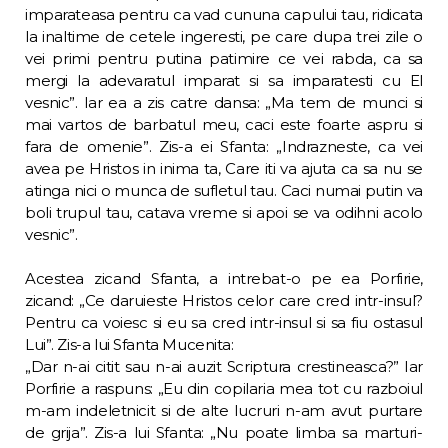
imparateasa pentru ca vad cununa capului tau, ridicata
la inaltime de cetele ingeresti, pe care dupa trei zile o
vei primi pentru putina patimire ce vei rabda, ca sa
mergi la adevaratul imparat si sa impara­testi cu El
vesnic”. Iar ea a zis catre dansa: „Ma tem de munci si
mai vartos de barbatul meu, caci este foarte aspru si
fara de ome­nie”. Zis-a ei Sfanta: „Indrazneste, ca vei
avea pe Hristos in inima ta, Care iti va ajuta ca sa nu se
atinga nici o munca de sufletul tau. Caci numai putin va
boli trupul tau, catava vreme si apoi se va odihni acolo
vesnic”.
Acestea zicand Sfanta, a intrebat-o pe ea Porfirie,
zicand: „Ce daruieste Hristos celor care cred intr-insul?
Pentru ca voiesc si eu sa cred intr-insul si sa fiu ostasul
Lui”. Zis-a lui Sfanta Mucenita:
„Dar n-ai citit sau n-ai auzit Scriptura cres­tineasca?” Iar
Porfirie a raspuns: „Eu din co­pilaria mea tot cu razboiul
m-am indeletnicit si de alte lucruri n-am avut purtare
de grija”. Zis-a lui Sfanta: „Nu poate limba sa marturi­