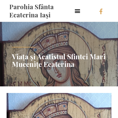
Parohia Sfânta
Ecaterina Iași
Viața și Acatistul Sfintei Mari
Mucenițe Ecaterina