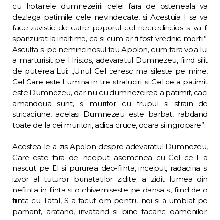
cu hotarele dumnezeirii celei fara de os­teneala va
dezlega patimile cele nevindecate, si Acestuia I se va
face zavistie de catre po­porul cel necredincios si va fi
spanzurat la inaltime, ca si cum ar fi fost vrednic mortii”.
Asculta si pe nemincinosul tau Apolon, cum fara voia lui
a marturisit pe Hristos, ade­varatul Dumnezeu, fiind silit
de puterea Lui: „Unul Cel ceresc ma sileste pe mine,
Cel Care este Lumina in trei straluciri; si Cel ce a pa­timit
este Dumnezeu, dar nu cu dumnezeirea a patimit, caci
amandoua sunt, si muritor cu trupul si strain de
stricaciune, acelasi Dum­nezeu este barbat, rabdand
toate de la cei muritori, adica cruce, ocara si ingropare”.
Acestea le-a zis Apolon despre adevaratul Dumnezeu,
Care este fara de inceput, aseme­nea cu Cel ce L-a
nascut pe El si pururea deo-fiinta, inceput, radacina si
izvor al tuturor bunatatilor zidite; a zidit lumea din
nefiinta in fiinta si o chiverniseste pe dansa si, fiind de o
fiinta cu Tatal, S-a facut om pentru noi si a umblat pe
pamant, aratand, invatand si bine facand oamenilor.