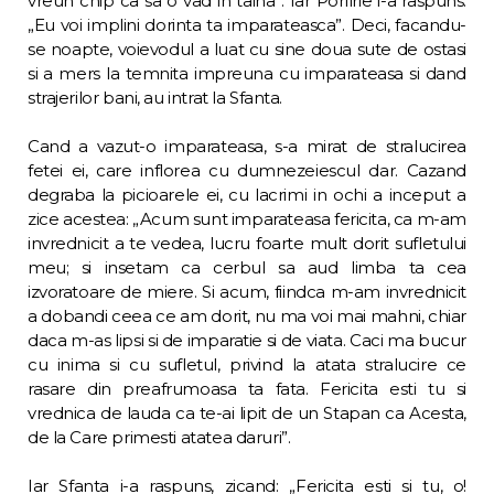
vreun chip ca sa o vad in taina”. Iar Porfirie i-a ras­puns:
„Eu voi implini dorinta ta imparateas­ca”. Deci, facandu-
se noapte, voievodul a luat cu sine doua sute de ostasi
si a mers la tem­nita impreuna cu imparateasa si dand
strajerilor bani, au intrat la Sfanta.
Cand a vazut-o imparateasa, s-a mirat de stralucirea
fetei ei, care inflorea cu dumne­zeiescul dar. Cazand
degraba la picioarele ei, cu lacrimi in ochi a inceput a
zice acestea: „Acum sunt imparateasa fericita, ca m-am
invrednicit a te vedea, lucru foarte mult do­rit sufletului
meu; si insetam ca cerbul sa aud limba ta cea
izvoratoare de miere. Si acum, fiindca m-am invrednicit
a dobandi ce­ea ce am dorit, nu ma voi mai mahni, chiar
daca m-as lipsi si de imparatie si de viata. Caci ma bucur
cu inima si cu sufletul, pri­vind la atata stralucire ce
rasare din prea­frumoasa ta fata. Fericita esti tu si
vrednica de lauda ca te-ai lipit de un Stapan ca Acesta,
de la Care primesti atatea daruri”.
Iar Sfanta i-a raspuns, zicand: „Fericita esti si tu, o!