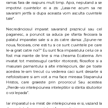
ramas fara de raspuns mult timp. Apoi, neputand a se
impotrivi cuvintelor ei a zis: „Lasa-ne acum sa ne
savarsim jertfa si dupa aceasta vom asculta cuvintele
tale”.
Necredinciosul imparat savarsind praznicul sau cel
paganesc, a poruncit sa aduca pe sfan­ta fecioara la
palatul imparatiei sale si a zis catre dansa: „Spune-ne
noua, fecioara, cine esti tu si ce sunt cuvintele pe care
le-ai grait catre noi?” Eu sunt fiica imparatului celui ce a
fost mai inainte de tine si ma cheama Ecaterina. Am
invatat tot mestesugul cartilor ritoricesti, filosofice si a
masurarii pamantului si alte intelepciuni, dar pe toate
acestea le-am trecut cu vederea caci sunt desarte si
nefolositoare si am voit a ma face mireasa Sta­panului
Hristos, care graieste prin proorocul Sau acestea:
„Pierde-voi intelepciunea in­teleptilor si stiinta stiutorilor
o voi lepada”.
Iar imparatul s-a mirat de intelepciunea ei si, vazand la