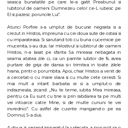
seasca bunatatile pe care le-a gatit Preabunul si
Iubitorul de oameni Dumnezeu celor ce-L iubesc pe
El si pazesc poruncile Lui”.
Atunci Porfirie s-a umplut de bucurie ne­graita si a
crezut in Hristos, impreuna cu cei doua sute de ostasi si
cu imparateasa. Si sarutand toti cu buna cucernicie pe
mucenita, s-au dus. Iar milostivul si iubitorul de oameni
Hristos, n-a lasat pe sfanta Sa mireasa neba­gata in
seama atatea zile ci, ca un parinte iu­bitor de fii, avea
purtare de grija de dansa si-i trimitea in toate zilele
hrana, printr-o po­rumbita. Apoi, chiar Hristos a venit de
a cer­cetat-o cu mare slava si cu multe cete ceresti. Si
mai mult a intarit barbatia ei si a umplut-o de
indrazneala, zicand: „Nu te teme, iubita Mea mireasa,
pentru ca Eu sunt cu tine si prin rabdarea ta pe multi
vei intoarce catre Mine, si de multe cununi te vei
invrednici”. Cu astfel de cuvinte mangaind-o pe ea
Dom­nul, S-a dus.
A doua zi, sezand imparatul la judecata, a poruncit sa o