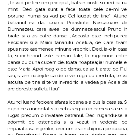
„Te vad pe tine om priceput, batran cinstit si cred ca nu
minti. Deci gata sunt a face toate cele ce-mi vei
porunci, numai sa vad pe Cel laudat de tine”. Atunci
batranul i-a dat icoana Preasfintei Nascatoare de
Dumnezeu, care avea pe dumnezeiescul Prunc in
brate si a zis catre dansa: „Aceasta este inchipuirea
Fecioarei si a Maicii tanarului Aceluia, de Care ti-am
spus niste asemenea minune vrednicii. Deci, ia-o in casa
ta, si inchizand usile camarii tale, fa rugaciune catre
dansa cu buna cucernicie, toata noaptea; iar numele ei
este Maria. Apoi roag-o pe dansa, ca sa-ti arate pe Fiul
sau; si am nadejde ca de o vei ruga cu credinta, te va
asculta pe tine si te va invrednici a vedea pe Acela de
are doreste sufletul tau”.
Atunci luand fecioara sfanta icoana s-a dus la casa sa. Si
dupa ce a innoptat s-a inchis singura in camera sa si s-a
rugat precum o invatase batranul. Deci rugandu-se, a
adormit de osteneala si a vazut in vedenie pe
imparatea­sa ingerilor, precum era inchipuita pe icoa­na,