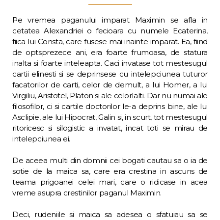
Pe vremea paganului imparat Maximin se afla in
cetatea Alexandriei o fecioara cu nu­mele Ecaterina,
fiica lui Consta, care fusese mai inainte imparat. Ea, fiind
de optsprezece ani, era foarte frumoasa, de statura
inalta si foarte inteleapta. Caci invatase tot mestesu­gul
cartii elinesti si se deprinsese cu intelep­ciunea tuturor
facatorilor de carti, celor de demult, a lui Homer, a lui
Virgiliu, Aristotel, Platon si ale celorlalti. Dar nu numai ale
filosofilor, ci si cartile doctorilor le-a deprins bine, ale lui
Asclipie, ale lui Hipocrat, Galin si, in scurt, tot mestesugul
ritoricesc si silogistic a invatat, incat toti se mirau de
intelepciunea ei.
De aceea multi din domnii cei bogati cautau sa o ia de
sotie de la maica sa, care era cres­tina in ascuns de
teama prigoanei celei mari, care o ridicase in acea
vreme asupra cresti­nilor paganul Maximin.
Deci, rudeniile si maica sa adesea o sfatuiau sa se