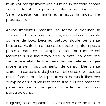
multi vor merge impreuna cu mine in sfintitele camari
ceresti”. Acestea a proorocit Sfanta, iar Dum­nezeu,
Care priveste din inaltime, a adus la indeplinire
proorocia ei.
Atunci imparatul, maniindu-se foarte, a poruncit sa
dezbrace de pe dansa porfira si, asa s-o bata fara mila
cu vine de bou. Deci au batut-o slugile pe Sfanta
Mucenita Ecaterina doua ceasuri peste spate si peste
pan­tece, pana ce s-a umplut de rani tot trupul ei cel
fecioresc si s-a facut fara chip in batai, ea, care mai
inainte era atat de frumoasa. Iar sangele ei curgea
siroaie si s-a inrosit paman­tul de dansul. Dar Sfanta
statea cu barbatie si vitejie, incat toti cei ce o vedeau se
mirau foarte tare. Mai pe urma a poruncit fiara cea
cumplita ca s-o duca in temnita si sa nu-i dea mancare
pana cand se va mai gandi cu ce fel de munci s-o
piarda pe dansa.
Augusta, sotia imparatului, avea insa ma­re dorinta sa