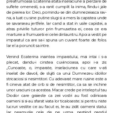
preafrumoasa Ecaterina atata in­selaciune si pierzare de
suflete omenesti, s-a ranit cumplit la inima, fiindu-i jale
de pieirea lor. Deci, pornindu-se din dumnezeiasca rav­
na, a luat cu sine putine slugi si a mers la capistea unde
se savarseau jertfele. Iar cand a stat in usile capistei, a
atras privirile tuturor prin frumusetea ei, ceea ce era
marturie a frumusetii ei celei dinlauntru. Apoi a vestit pe
imparatul ca are sa-i spuna un cuvant foarte de folos.
Iar el a poruncit sa intre.
Venind Ecaterina inaintea imparatului, mai intai i s-a
plecat, dandu-i cinstea cuviincioa­sa, apoi i-a zis:
„Cunoaste, o, imparate, inse­laciunea cu care v-ati
inselat de diavoli, de slujiti ca unui Dumnezeu idolilor
stricaciosi si nesimtitori. Cu adevarat mare rusine este a
fi cineva atat de orb si de nesimtitor, ca sa se inchine
unor uraciuni ca acestea. Macar crede pe inteleptul tau
Diodor care graieste ca zeii vostri au fost odinioara
oameni si si-au sfarsit viata lor ticaloseste; si pentru niste
lucruri vestite ce au facut ei, le-au zidit oa­menii statui.
Iar neamurile cele de pe urma, nestiind gandul