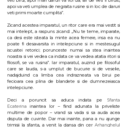
veti birui, apoi mari daruri va voi da; iar de veti fi bi­ruiti,
apoi va veti umplea de negraita rusine si in loc de daruri
veti primi moarte cumplita”.
Zicand acestea imparatul, un ritor care era mai vestit si
mai intelept, a raspuns zicand: „Nu te teme, imparate,
ca desi este is­teata la minte acea femeie, insa ea nu
poate fi desavarsita in intelepciune si in mestesu­gul
iscusitei retorici; porunceste numai sa stea inaintea
noastra si vei vedea ca indata ce va vedea atatia ritori si
filosofi, se va rusi­na”. Iar imparatul, auzind pe filosoful
care se lauda, s-a umplut de bucurie si de veselie,
nadajduind ca limba cea indrazneata va bi­rui pe
fecioara cea plina de blandete si de dumnezeiasca
intelepciune.
Deci a poruncit sa aduca indata pe
Sfanta
Ecaterina
inaintea lor – fiind adunata la priveliste
multime de popor – vrand sa vada si sa auda acea
disputa de cuvinte. Dar mai inainte, pana a nu ajunge
trimisii la sfanta, a venit la dansa din cer
Arhanghelul