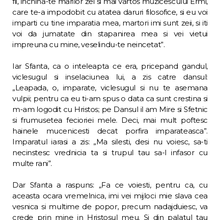
fii, inchina-te marilor zei si mai vartos muzicescului Ermi,
care te-a impodo­bit cu atatea daruri filosofice, si eu voi
im­parti cu tine imparatia mea, martori imi sunt zeii, si iti
voi da jumatate din stapanirea mea si vei vietui
impreuna cu mine, veselindu-te neincetat”.
Iar Sfanta, ca o inteleapta ce era, pri­cepand gandul,
viclesugul si inselaciunea lui, a zis catre dansul:
„Leapada, o, imparate, vi­clesugul si nu te asemana
vulpii; pentru ca eu ti-am spus o data ca sunt crestina si
m-am logodit cu Hristos; pe Dansul il am Mire si Sfetnic
si frumusetea fecioriei mele. Deci, mai mult poftesc
hainele mucenicesti decat porfira imparateasca”.
Imparatul iarasi a zis: „Ma silesti, desi nu voiesc, sa-ti
necinstesc vred­nicia ta si trupul tau sa-l infasor cu
multe rani”.
Dar Sfanta a raspuns: „Fa ce voiesti, pen­tru ca, cu
aceasta ocara vremelnica, imi vei mijloci mie slava cea
vesnica si multime de po­por, precum nadajduiesc, va
crede prin mine in Hristosul meu. Si din palatul tau