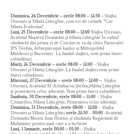
Duminica,
24 Decembrie – orele 08:00 – 12:30
– Slujba
Utreniei și Sfânta Liturghie, concert de colinde ”Cor
Sfânta Ecaterina”.
Luni, 25 Decembrie – orele 08:00 – 12:00
Slujba Utreniei,
Acatistul Nașterii Domnului și Sfânta Liturghie În cadrul
rânduielii din prima zi de Crăciun se va da citire Pastoralei
IPS Teofan, Arhiepiscopul Iașilor și Mitropolitul
Moldovei și Bucovinei . La finalul slujbei, vom primi tineri
colindători.
Marti, 26 Decembrie – orele 08:00 – 12:00
– Slujba
Utreniei și Sfânta Liturghie. La finalul slujbei vom primi
tineri colindatori.
Miercuri, 27 Decembrie – orele 08:00 – 12:00 –
Slujba
Utreniei, Acatistul Sf. Arhidiacon Ștefan,Sfânta Liturghie
și pomenirea celor adormiți. Vom primi tineri colindători.
Sambata, 30 Decembrie, orele 08:00 – 11:00
– Slujba
Ceasurilor; Sfânta Liturghie; Pomenirea celor adormiți
Duminica, 31 Decembrie, orele 08:00
–
12:00
– Slujba
Utreniei și Sfânta Liturghie;
orele 22:30
–
00:00
-Acatistul
Domnului Nostru Iisus Hristos și rânduiala Rugăciunii de
Mulțumire pentru anul care s-a încheiat
Luni, 1 Ianuarie, orele 00:00 – 01:30
– Slujba