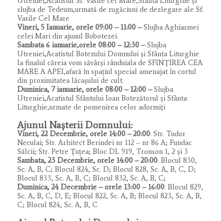
Utreniei,Acatistul Sf. Vasile cel Mare,Sfânta Liturghie și
slujba de Tedeum,urmată de rugăciuni de dezlegare ale Sf.
Vasile Cel Mare
Vineri, 5 Ianuarie, orele 09:00 – 11:00 –
Slujba Aghiasmei
celei Mari din ajunul Bobotezei.
Sambata 6 ianuarie,orele 08:00 – 12:30 –
Slujba
Utreniei,Acatistul Botezului Domnului și Sfânta Liturghie
la finalul căreia vom săvârși rânduiala de SFINȚIREA CEA
MARE A APEI,afară în spațiul special amenajat în cortul
din proximitatea lăcașului de cult.
Duminica, 7 ianuarie, orele 08:00 – 12:00 –
Slujba
Utreniei,Acatistul Sfântului Ioan Botezătorul și Sfânta
Liturghie,urmate de pomenirea celor adormiți
Ajunul Nașterii Domnului:
Vineri, 22 Decembrie, orele 14:00 – 20:00
: Str. Tudor
Neculai; Str. Arhitect Berindei nr 112 – nr 86 A; Fundac
Sălcii; Str. Petre Țuțea; Bloc DL 919, Tronson 1, 2 și 3
Sambata, 23 Decembrie, orele 14:00 – 20:00
: Blocul 830,
Sc. A, B, C; Blocul 824, Sc. D; Blocul 828, Sc. A, B, C, D;
Blocul 833, Sc. A, B, C; Blocul 832, Sc. A, B, C;
Duminica, 24 Decembrie – orele 13:00 – 16:00
: Blocul 829,
Sc. A, B, C, D, E; Blocul 822, Sc. A, B; Blocul 823, Sc. A, B,
C; Blocul 824, Sc. A, B, C