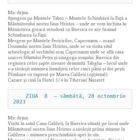
Mic dejun.
Ajungem pe Muntele Tabor – Muntele Schimbării la Faţă a
Mântuitorului nostru Iisus Hristos – unde ne vom închina în
Mănăstirea greacă ortodoxă cu Biserica ce are hramul
Schimbarea la Faţă.
Mergem pe Muntele Fericirilor, Capernaum – oraşul
Domnului nostru Iisus Hristos, unde se va vizita situl
arheologic al vechiului oraş Capernaum unde se află casa
soacrei Sfântului Petru şi sinagoga oraşului. Biserica din
regiunea celor şapte izvoare denumită Tabgha – locul unde
s-a săvârşit minunea înmulţirii celor cinci pâini şi doi peşti.
Plimbare cu vaporul pe Marea Galileii (opţional).
Cazare şi cină la Hotel 3
/ 4
în Tiberias/ Nazaret
    ZIUA  8  – sâmbătă, 28 octombrie 
2023
Mic dejun.
Vizită în satul Cana Galileii, la Biserica situată pe locul unde
Mântuitorul nostru Iisus Hristos a săvârșit prima minune în
Galileea – minunea preschimbării apei în vin.