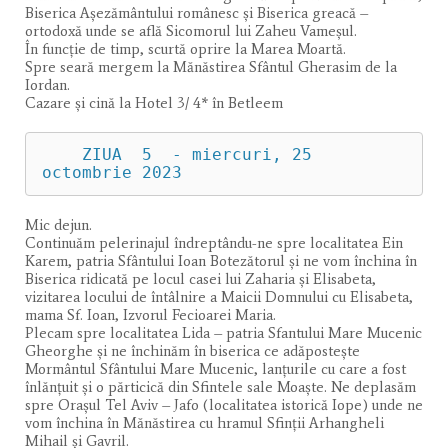
Biserica Aşezământului românesc și Biserica greacă –
ortodoxă unde se află Sicomorul lui Zaheu Vameșul.
În funcție de timp, scurtă oprire la Marea Moartă.
Spre seară mergem la Mănăstirea Sfântul Gherasim de la
Iordan.
Cazare şi cină la Hotel 3/ 4* în Betleem
    ZIUA  5  - miercuri, 25 
octombrie 2023
Mic dejun.
Continuăm pelerinajul îndreptându-ne spre localitatea Ein
Karem, patria Sfântului Ioan Botezătorul și ne vom închina în
Biserica ridicată pe locul casei lui Zaharia și Elisabeta,
vizitarea locului de întâlnire a Maicii Domnului cu Elisabeta,
mama Sf. Ioan, Izvorul Fecioarei Maria.
Plecam spre localitatea Lida – patria Sfantului Mare Mucenic
Gheorghe și ne închinăm în biserica ce adăpostește
Mormântul Sfântului Mare Mucenic, lanțurile cu care a fost
înlănțuit și o părticică din Sfintele sale Moaște. Ne deplasăm
spre Oraşul Tel Aviv – Jafo (localitatea istorică Iope) unde ne
vom închina în Mănăstirea cu hramul Sfinții Arhangheli
Mihail şi Gavril.