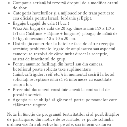
Compania aeriană îşi rezervă dreptul de a modifica orarul
de zbor.
Categoria hotelurilor şi a mijloacelor de transport este
cea oficială pentru Israel, Iordania şi Egipt.
Bagaje: bagajul de cală (1 buc.)
Wizz Air bagaj de cală de 20 kg, dimensiuni: 149 x 119 x
171 cm (înălţime + lăţime + lungime) și bagaj de mână de
10 kg, dimensiuni: 40 x 30 x 20 cm.
Distribuția camerelor la hotel se face de către recepția
acestuia; problemele legate de amplasarea sau aspectul
camerei se rezolvă de către turist direct la recepție,
asistat de însoțitorul de grup.
Pentru anumite facilități din hotel sau din cameră,
hotelierul poate solicita taxe suplimentare
(minibar/frigider, seif etc.); în momentul sosirii la hotel
solicitați recepționerului să vă informeze cu exactitate
asupra lor.
Prezentul document constituie anexă la contractul de
prestări servicii.
Agenția nu se obligă să găsească partaj persoanelor care
călătoresc singure.
Notă: În funcţie de programul festivităţilor şi al posibilităţilor
de participare, din motive de securitate, se poate schimba
ordinea vizitării obiectivelor pe zile, sau înlocui vizitarea