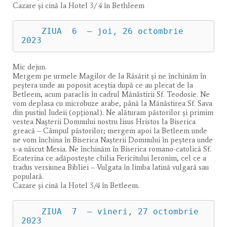
Cazare şi cină la Hotel 3
/ 4
în Bethleem
    ZIUA  6  – joi, 26 octombrie 
2023
Mic dejun.
Mergem pe urmele Magilor de la Răsărit și ne închinăm în
peștera unde au poposit aceștia după ce au plecat de la
Betleem, acum paraclis în cadrul Mănăstirii Sf. Teodosie. Ne
vom deplasa cu microbuze arabe, până la Mănăstirea Sf. Sava
din pustiul Iudeii (opţional). Ne alăturam păstorilor și primim
vestea Nașterii Domnului nostru Iisus Hristos la Biserica
greacă – Câmpul păstorilor; mergem apoi la Betleem unde
ne vom închina în Biserica Naşterii Domnului în peștera unde
s-a născut Mesia. Ne închinăm în Biserica romano-catolică Sf.
Ecaterina ce adăpostește chilia Fericitului Ieronim, cel ce a
tradus versiunea Bibliei – Vulgata în limba latină vulgară sau
populară.
Cazare şi cină la Hotel 3
/4
în Betleem.
    ZIUA  7  – vineri, 27 octombrie 
2023