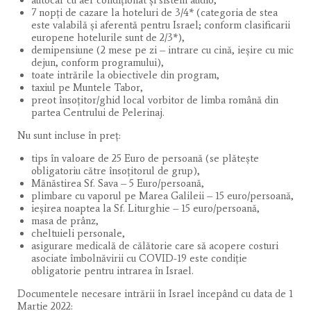
autocar cu aer condiționat și sistem audio,
7 nopți de cazare la hoteluri de 3/4* (categoria de stea
este valabilă şi aferentă pentru Israel; conform clasificarii
europene hotelurile sunt de 2/3*),
demipensiune (2 mese pe zi – intrare cu cină, ieșire cu mic
dejun, conform programului),
toate intrările la obiectivele din program,
taxiul pe Muntele Tabor,
preot însoţitor/ghid local vorbitor de limba română din
partea Centrului de Pelerinaj.
Nu sunt incluse în preț:
tips în valoare de 25 Euro de persoană (se plătește
obligatoriu către însoțitorul de grup),
Mănăstirea Sf. Sava – 5 Euro/persoană,
plimbare cu vaporul pe Marea Galileii – 15 euro/persoană,
ieșirea noaptea la Sf. Liturghie – 15 euro/persoană,
masa de prânz,
cheltuieli personale,
asigurare medicală de călătorie care să acopere costuri
asociate îmbolnăvirii cu COVID-19 este condiție
obligatorie pentru intrarea în Israel.
Documentele necesare intrării în Israel începând cu data de 1
Martie 2022: