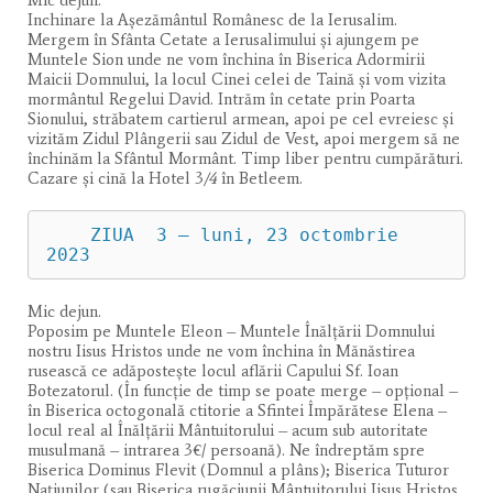
Inchinare la Așezământul Românesc de la Ierusalim.
Mergem în Sfânta Cetate a Ierusalimului și ajungem pe
Muntele Sion unde ne vom închina în Biserica Adormirii
Maicii Domnului, la locul Cinei celei de Taină şi vom vizita
mormântul Regelui David. Intrăm în cetate prin Poarta
Sionului, străbatem cartierul armean, apoi pe cel evreiesc și
vizităm Zidul Plângerii sau Zidul de Vest, apoi mergem să ne
închinăm la Sfântul Mormânt. Timp liber pentru cumpărături.
Cazare şi cină la Hotel 3
/4
în Betleem.
    ZIUA  3 – luni, 23 octombrie 
2023
Mic dejun.
Poposim pe Muntele Eleon – Muntele Înălţării Domnului
nostru Iisus Hristos unde ne vom închina în Mănăstirea
rusească ce adăpostește locul aflării Capului Sf. Ioan
Botezatorul. (În funcție de timp se poate merge – opțional –
în Biserica octogonală ctitorie a Sfintei Împărătese Elena –
locul real al Înălțării Mântuitorului – acum sub autoritate
musulmană – intrarea 3€/ persoană). Ne îndreptăm spre
Biserica Dominus Flevit (Domnul a plâns); Biserica Tuturor
Naţiunilor (sau Biserica rugăciunii Mântuitorului Iisus Hristos