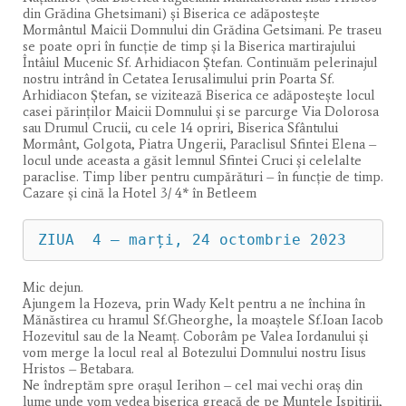
din Grădina Ghetsimani) şi Biserica ce adăpostește
Mormântul Maicii Domnului din Grădina Getsimani. Pe traseu
se poate opri în funcție de timp și la Biserica martirajului
Întâiul Mucenic Sf. Arhidiacon Ștefan. Continuăm pelerinajul
nostru intrând în Cetatea Ierusalimului prin Poarta Sf.
Arhidiacon Ştefan, se vizitează Biserica ce adăpostește locul
casei părinților Maicii Domnului și se parcurge Via Dolorosa
sau Drumul Crucii, cu cele 14 opriri, Biserica Sfântului
Mormânt, Golgota, Piatra Ungerii, Paraclisul Sfintei Elena –
locul unde aceasta a găsit lemnul Sfintei Cruci şi celelalte
paraclise. Timp liber pentru cumpărături – în funcție de timp.
Cazare şi cină la Hotel 3/ 4* în Betleem
ZIUA  4 – marți, 24 octombrie 2023
Mic dejun.
Ajungem la Hozeva, prin Wady Kelt pentru a ne închina în
Mănăstirea cu hramul Sf.Gheorghe, la moaştele Sf.Ioan Iacob
Hozevitul sau de la Neamţ. Coborâm pe Valea Iordanului și
vom merge la locul real al Botezului Domnului nostru Iisus
Hristos – Betabara.
Ne îndreptăm spre oraşul Ierihon – cel mai vechi oraş din
lume unde vom vedea biserica greacă de pe Muntele Ispitirii,