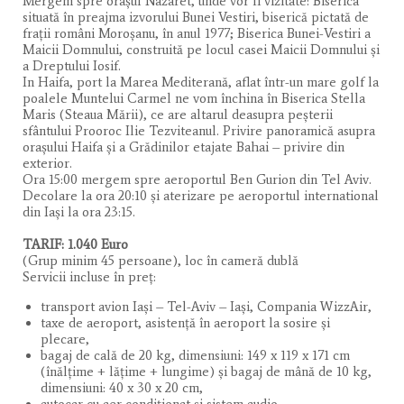
Mergem spre oraşul Nazaret, unde vor fi vizitate: Biserica
situată în preajma izvorului Bunei Vestiri, biserică pictată de
fraţii români Moroşanu, în anul 1977; Biserica Bunei-Vestiri a
Maicii Domnului, construită pe locul casei Maicii Domnului şi
a Dreptului Iosif.
In Haifa, port la Marea Mediterană, aflat într-un mare golf la
poalele Muntelui Carmel ne vom închina în Biserica Stella
Maris (Steaua Mării), ce are altarul deasupra peşterii
sfântului Prooroc Ilie Tezviteanul. Privire panoramică asupra
orașului Haifa și a Grădinilor etajate Bahai – privire din
exterior.
Ora 15:00 mergem spre aeroportul Ben Gurion din Tel Aviv.
Decolare la ora 20:10 și aterizare pe aeroportul international
din Iași la ora 23:15.
TARIF: 1.040 Euro
(Grup minim 45 persoane), loc în cameră dublă
Servicii incluse în preț:
transport avion Iași – Tel-Aviv – Iași, Compania WizzAir,
taxe de aeroport, asistenţă în aeroport la sosire şi
plecare,
bagaj de cală de 20 kg, dimensiuni: 149 x 119 x 171 cm
(înălţime + lăţime + lungime) și bagaj de mână de 10 kg,
dimensiuni: 40 x 30 x 20 cm,