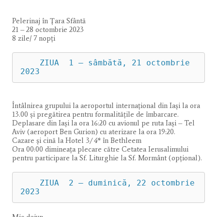
Pelerinaj în Țara Sfântă
21 – 28 octombrie 2023
8 zile/ 7 nopți
    ZIUA  1 – sâmbătă, 21 octombrie 
2023
Întâlnirea grupului la aeroportul internațional din Iași la ora
13.00 și pregătirea pentru formalitățile de îmbarcare.
Deplasare din Iași la ora 16:20 cu avionul pe ruta Iași – Tel
Aviv (aeroport Ben Gurion) cu aterizare la ora 19:20.
Cazare şi cină la Hotel 3
/ 4
* în Bethleem
Ora 00:00 dimineața plecare către Cetatea Ierusalimului
pentru participare la Sf. Liturghie la Sf. Mormânt (opțional).
    ZIUA  2 – duminică, 22 octombrie 
2023
Mic dejun.