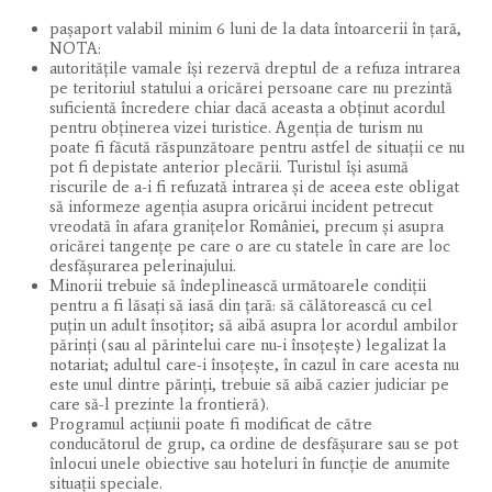
paşaport valabil minim 6 luni de la data întoarcerii în ţară,
NOTA:
autorităţile vamale îşi rezervă dreptul de a refuza intrarea
pe teritoriul statului a oricărei persoane care nu prezintă
suficientă încredere chiar dacă aceasta a obţinut acordul
pentru obţinerea vizei turistice. Agenţia de turism nu
poate fi făcută răspunzătoare pentru astfel de situaţii ce nu
pot fi depistate anterior plecării. Turistul îşi asumă
riscurile de a-i fi refuzată intrarea şi de aceea este obligat
să informeze agenţia asupra oricărui incident petrecut
vreodată în afara graniţelor României, precum şi asupra
oricărei tangenţe pe care o are cu statele în care are loc
desfăşurarea pelerinajului.
Minorii trebuie să îndeplinească următoarele condiţii
pentru a fi lăsaţi să iasă din ţară: să călătorească cu cel
puţin un adult însoţitor; să aibă asupra lor acordul ambilor
părinţi (sau al părintelui care nu-i însoţeşte) legalizat la
notariat; adultul care-i însoţeşte, în cazul în care acesta nu
este unul dintre părinţi, trebuie să aibă cazier judiciar pe
care să-l prezinte la frontieră).
Programul acţiunii poate fi modificat de către
conducătorul de grup, ca ordine de desfăşurare sau se pot
înlocui unele obiective sau hoteluri în funcţie de anumite
situaţii speciale.